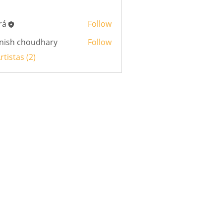
rá
Follow
nish choudhary
Follow
rtistas (2)